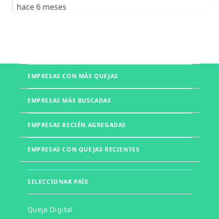
hace 6 meses
EMPRESAS CON MÁS QUEJAS
Boletia
EMPRESAS MÁS BUSCADAS
Mercado Libre
Telmex
EMPRESAS RECIÉN AGREGADAS
UNITEC
Office Depot
Walmart
UVM
EMPRESAS CON QUEJAS RECIENTES
Izzi
Liverpool
Muebles DICO
Farmacias del Ahorro
Muebles d'Europe
Laboratorios Chopo
GoTrendier
SELECCIONAR PAÍS
KIA
Whirlpool
Rappi
Total Play
Queja Digital
Telcel