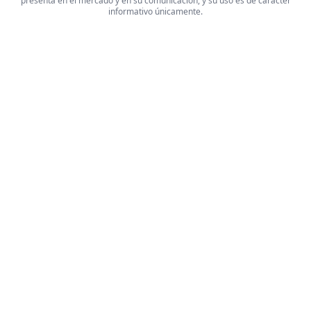
presenta en el mercado y en su comunicación, y su uso es de caracter
informativo únicamente.