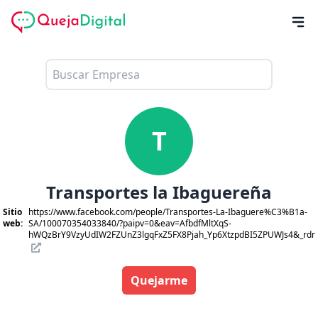
T
Transportes la Ibaguereña
Sitio
https://www.facebook.com/people/Transportes-La-Ibaguere%C3%B1a-
web:
SA/100070354033840/?paipv=0&eav=AfbdfMltXqS-
hWQzBrY9VzyUdIW2FZUnZ3lgqFxZ5FX8Pjah_Yp6XtzpdBI5ZPUWJs4&_rdr
Quejarme