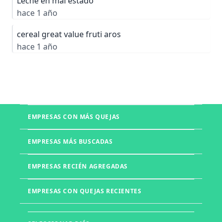
Leche en mal estado
hace 1 año
cereal great value fruti aros
hace 1 año
EMPRESAS CON MÁS QUEJAS
Boletia
EMPRESAS MÁS BUSCADAS
Mercado Libre
Telmex
EMPRESAS RECIÉN AGREGADAS
UNITEC
Office Depot
Walmart
UVM
EMPRESAS CON QUEJAS RECIENTES
Izzi
Liverpool
Muebles DICO
Farmacias del Ahorro
Muebles d'Europe
Laboratorios Chopo