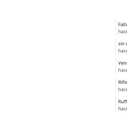
Falt
hac
sin 
hac
Vend
hac
Rifl
hac
Ruf
hac