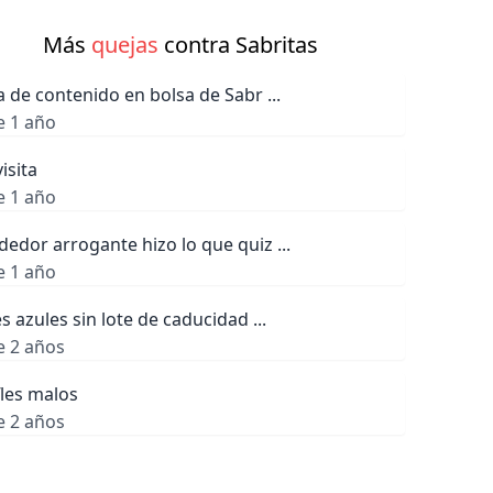
Más
quejas
contra Sabritas
a de contenido en bolsa de Sabr ...
e 1 año
visita
e 1 año
edor arrogante hizo lo que quiz ...
e 1 año
es azules sin lote de caducidad ...
e 2 años
fles malos
e 2 años