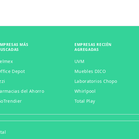
EMPRESAS MÁS
EMPRESAS RECIÉN
BUSCADAS
AGREGADAS
Telmex
UVM
ffice Depot
Muebles DICO
zzi
Laboratorios Chopo
armacias del Ahorro
Whirlpool
oTrendier
Total Play
tal