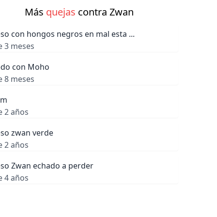
Más
quejas
contra Zwan
so con hongos negros en mal esta ...
e 3 meses
do con Moho
e 8 meses
am
e 2 años
so zwan verde
e 2 años
so Zwan echado a perder
e 4 años