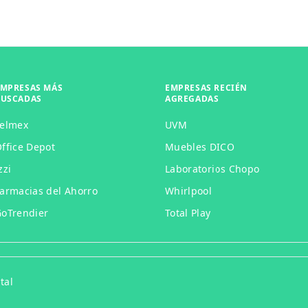
EMPRESAS MÁS
EMPRESAS RECIÉN
BUSCADAS
AGREGADAS
Telmex
UVM
ffice Depot
Muebles DICO
zzi
Laboratorios Chopo
armacias del Ahorro
Whirlpool
oTrendier
Total Play
tal