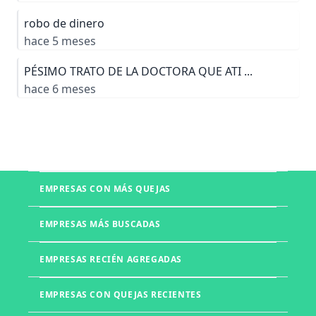
robo de dinero
hace 5 meses
PÉSIMO TRATO DE LA DOCTORA QUE ATI ...
hace 6 meses
EMPRESAS CON MÁS QUEJAS
Boletia
EMPRESAS MÁS BUSCADAS
Mercado Libre
Telmex
EMPRESAS RECIÉN AGREGADAS
UNITEC
Office Depot
Walmart
UVM
EMPRESAS CON QUEJAS RECIENTES
Izzi
Liverpool
Muebles DICO