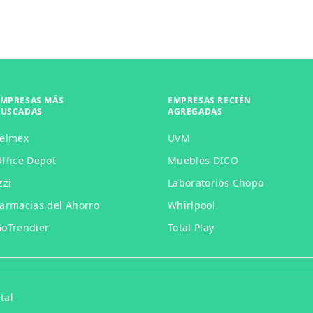
EMPRESAS MÁS
EMPRESAS RECIÉN
BUSCADAS
AGREGADAS
Telmex
UVM
ffice Depot
Muebles DICO
zzi
Laboratorios Chopo
armacias del Ahorro
Whirlpool
oTrendier
Total Play
tal