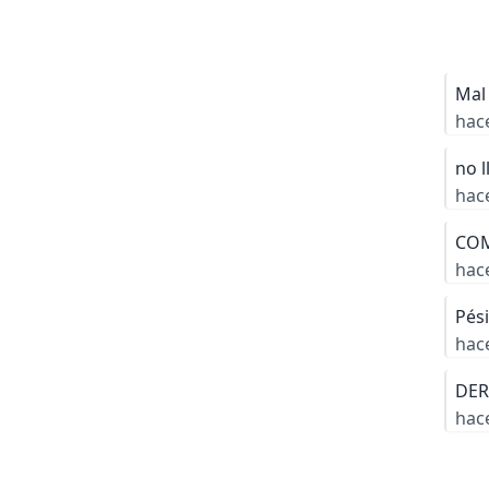
Mal 
hac
no l
hac
COM
hac
Pési
hac
DER
hac