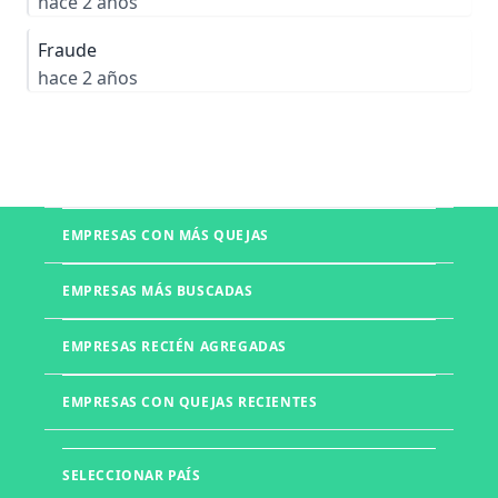
hace 2 años
Fraude
hace 2 años
EMPRESAS CON MÁS QUEJAS
Boletia
EMPRESAS MÁS BUSCADAS
Mercado Libre
Telmex
EMPRESAS RECIÉN AGREGADAS
UNITEC
Office Depot
Walmart
UVM
EMPRESAS CON QUEJAS RECIENTES
Izzi
Liverpool
Muebles DICO
Farmacias del Ahorro
Muebles d'Europe
Laboratorios Chopo
GoTrendier
SELECCIONAR PAÍS
KIA
Whirlpool