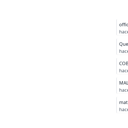
offi
hac
Que
hac
COB
hac
MAL
hac
mat
hac