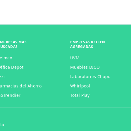
EMPRESAS MÁS
EMPRESAS RECIÉN
BUSCADAS
AGREGADAS
Telmex
UVM
ffice Depot
Muebles DICO
zzi
Laboratorios Chopo
armacias del Ahorro
Whirlpool
oTrendier
Total Play
tal