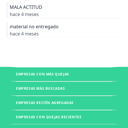
MALA ACTITUD
hace 4 meses
material no entregado
hace 4 meses
EMPRESAS CON MÁS QUEJAS
Boletia
EMPRESAS MÁS BUSCADAS
Mercado Libre
Telmex
EMPRESAS RECIÉN AGREGADAS
UNITEC
Office Depot
Walmart
UVM
EMPRESAS CON QUEJAS RECIENTES
Izzi
Liverpool
Muebles DICO
Farmacias del Ahorro
Muebles d'Europe