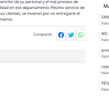
ención de su personal y el mal proceso de
M
 calidad en ese departamento.Pésimo servicio de
us clientes, se mueren por no entregarle el
FAR
 manos.
hac
NO 
Compartir
hac
pro
hac
rob
hac
PÉS
hac