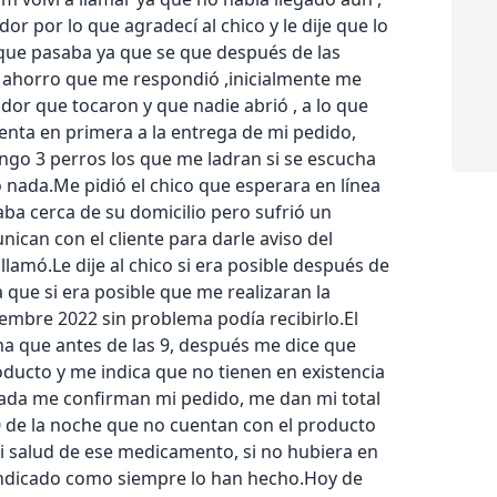
dor por lo que agradecí al chico y le dije que lo
 que pasaba ya que se que después de las
l ahorro que me respondió ,inicialmente me
dor que tocaron y que nadie abrió , a lo que
enta en primera a la entrega de mi pedido,
engo 3 perros los que me ladran si se escucha
 nada.Me pidió el chico que esperara en línea
aba cerca de su domicilio pero sufrió un
can con el cliente para darle aviso del
llamó.Le dije al chico si era posible después de
 que si era posible que me realizaran la
embre 2022 sin problema podía recibirlo.El
a que antes de las 9, después me dice que
ducto y me indica que no tienen en existencia
amada me confirman mi pedido, me dan mi total
10 de la noche que no cuentan con el producto
 salud de ese medicamento, si no hubiera en
 indicado como siempre lo han hecho.Hoy de