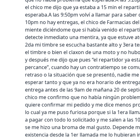
el chico me dijo que ya estaba a 15 min el reparti
esperaba.A las 9:50pm volví a llamar para saber
10pm no hay entregas, el chico de Farmacias de
miente diciéndome que si había venido el reparti
detecte inmediato una mentira, ya que estuve at
2da mi timbre se escucha bastante alto y 3era t
el timbre o bien el claxon de una moto y no hubo
y después me dijo que pues “el repartidor ya est
percance”, cuando hay un contratiempo se comuni
retraso o la situación que se presentó, nadie me 
esperar tanto y que ya no era horario de entrega
entrega antes de las 9am de mañana 20 de septi
chico me confirmo que no había ningún problem
quiere confirmar mi pedido y me dice menos pro
lo cual ya me puso furiosa porque si la 1era ll
a pagar con todo lo solicitado y me salen a las 
se me hizo una broma de mal gusto. Depende mi
existencia desde la 1er llamada me lo hubieran