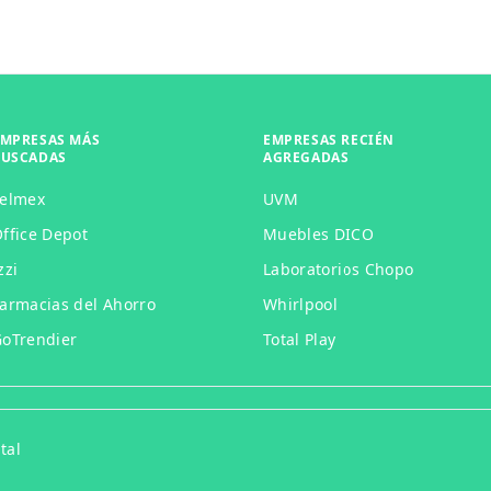
EMPRESAS MÁS
EMPRESAS RECIÉN
BUSCADAS
AGREGADAS
Telmex
UVM
ffice Depot
Muebles DICO
zzi
Laboratorios Chopo
armacias del Ahorro
Whirlpool
oTrendier
Total Play
tal