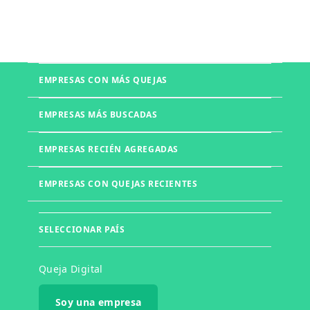
EMPRESAS CON MÁS QUEJAS
Boletia
EMPRESAS MÁS BUSCADAS
Mercado Libre
Telmex
EMPRESAS RECIÉN AGREGADAS
UNITEC
Office Depot
Walmart
UVM
EMPRESAS CON QUEJAS RECIENTES
Izzi
Liverpool
Muebles DICO
Farmacias del Ahorro
Muebles d'Europe
Laboratorios Chopo
GoTrendier
SELECCIONAR PAÍS
KIA
Whirlpool
Rappi
Total Play
Queja Digital
Telcel
Didi
Soy una empresa