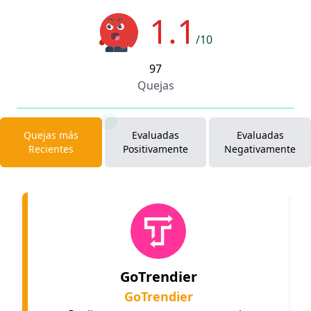
1.1
/10
97
Quejas
Quejas más
Evaluadas
Evaluadas
Recientes
Positivamente
Negativamente
GoTrendier
GoTrendier