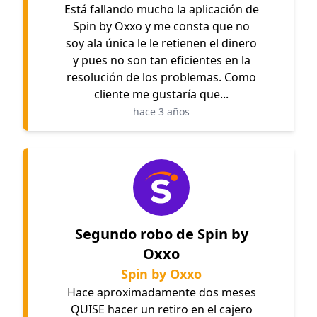
Está fallando mucho la aplicación de
Spin by Oxxo y me consta que no
soy ala única le le retienen el dinero
y pues no son tan eficientes en la
resolución de los problemas. Como
cliente me gustaría que...
hace 3 años
Segundo robo de Spin by
Oxxo
Spin by Oxxo
Hace aproximadamente dos meses
QUISE hacer un retiro en el cajero