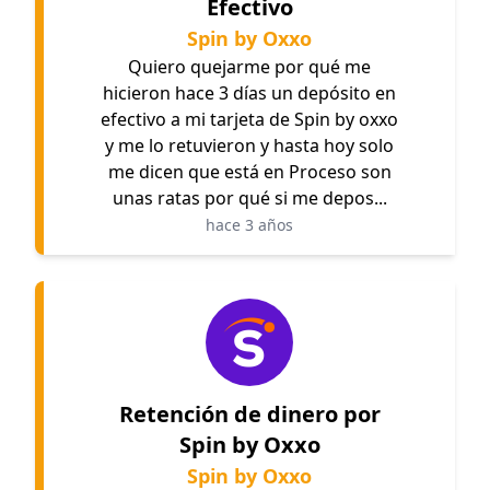
Efectivo
Spin by Oxxo
Quiero quejarme por qué me
hicieron hace 3 días un depósito en
efectivo a mi tarjeta de Spin by oxxo
y me lo retuvieron y hasta hoy solo
me dicen que está en Proceso son
unas ratas por qué si me depos...
hace 3 años
Retención de dinero por
Spin by Oxxo
Spin by Oxxo