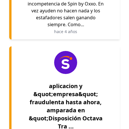
incompetencia de Spin by Oxxo. En
vez ayuden no hacen nada y los
estafadores salen ganando
siempre. Como...
hace 4 años
aplicacion y
&quot;empresa&quot;
fraudulenta hasta ahora,
amparada en
&quot;Disposición Octava
Tra ...