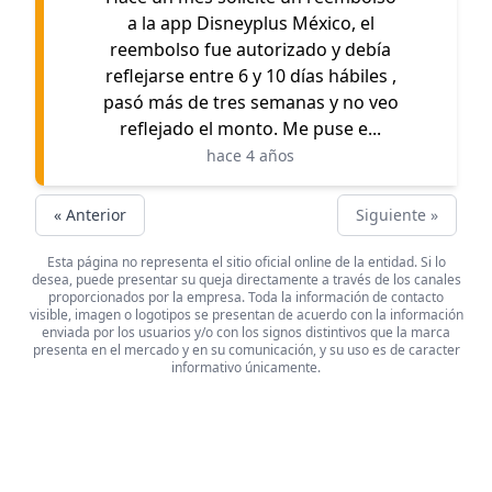
a la app Disneyplus México, el
reembolso fue autorizado y debía
reflejarse entre 6 y 10 días hábiles ,
pasó más de tres semanas y no veo
reflejado el monto. Me puse e...
hace 4 años
« Anterior
Siguiente »
Esta página no representa el sitio oficial online de la entidad. Si lo
desea, puede presentar su queja directamente a través de los canales
proporcionados por la empresa. Toda la información de contacto
visible, imagen o logotipos se presentan de acuerdo con la información
enviada por los usuarios y/o con los signos distintivos que la marca
presenta en el mercado y en su comunicación, y su uso es de caracter
informativo únicamente.