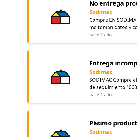
No entrega pr
Sodimac
Compre EN SODIMAC 
me toman datos y cont
hace 1 año
Entrega incomp
Sodimac
SODIMAC Compre el dí
de seguimiento "0688
hace 1 año
Pésimo produc
Sodimac